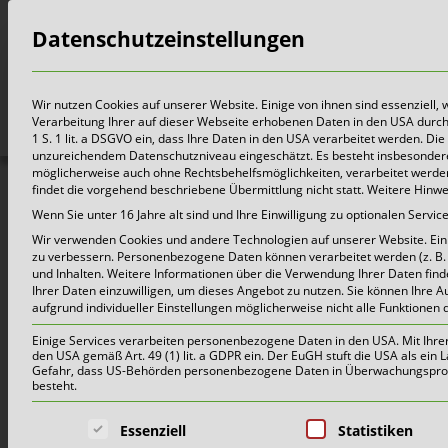
Datenschutzeinstellungen
Bürger
Wir nutzen Cookies auf unserer Website. Einige von ihnen sind essenziell,
Verarbeitung Ihrer auf dieser Webseite erhobenen Daten in den USA durch z.
1 S. 1 lit. a DSGVO ein, dass Ihre Daten in den USA verarbeitet werden. 
unzureichendem Datenschutzniveau eingeschätzt. Es besteht insbesondere
möglicherweise auch ohne Rechtsbehelfsmöglichkeiten, verarbeitet werden 
findet die vorgehend beschriebene Übermittlung nicht statt. Weitere Hinw
Ak
Wenn Sie unter 16 Jahre alt sind und Ihre Einwilligung zu optionalen Serv
Wir verwenden Cookies und andere Technologien auf unserer Website. Einig
zu verbessern.
Personenbezogene Daten können verarbeitet werden (z. B. I
und Inhalten.
Weitere Informationen über die Verwendung Ihrer Daten find
Ihrer Daten einzuwilligen, um dieses Angebot zu nutzen.
Sie können Ihre A
aufgrund individueller Einstellungen möglicherweise nicht alle Funktionen 
Abfallkalender 2
Einige Services verarbeiten personenbezogene Daten in den USA. Mit Ihrer E
den USA gemäß Art. 49 (1) lit. a GDPR ein. Der EuGH stuft die USA als ei
Gefahr, dass US-Behörden personenbezogene Daten in Überwachungsprogr
App schon jetzt i
besteht.
Es folgt eine Liste der Service-Grup
Essenziell
Statistiken
18. November 2025 |
Aktue