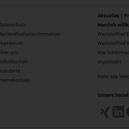
Aktuelles | P
Datenschutz
Herzlich wil
Barrierefreiheitsinformation
Wertstoffhof 
Impressum
Wertstoffhof 
Über uns
Wie Schönmac
Sofortkontakt
organisiert
Standorte
Mehr
Alle Me
Pressekontakt
Unsere Social