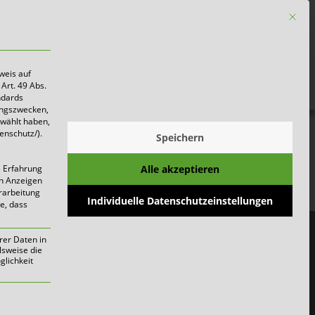
Mit die
Firmen
weis auf
Art. 49 Abs.
ndards
ungszwecken,
ewählt haben,
enschutz/).
Speichern
gen
Alle akzeptieren
e Erfahrung
on Anzeigen
erarbeitung
Individuelle Datenschutzeinstellungen
ie, dass
t der MüllALARM
rer Daten in
lsweise die
lichkeit
werden kann. Die erste Service-Gruppe i