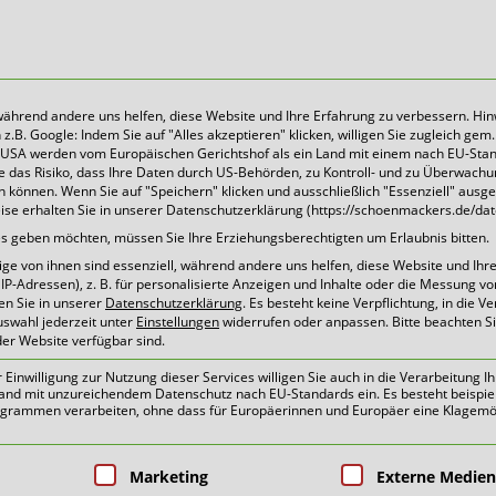
 während andere uns helfen, diese Website und Ihre Erfahrung zu verbessern. Hin
B. Google: Indem Sie auf "Alles akzeptieren" klicken, willigen Sie zugleich gem. 
Heute für morgen sorgen
Die USA werden vom Europäischen Gerichtshof als ein Land mit einem nach EU-Sta
 das Risiko, dass Ihre Daten durch US-Behörden, zu Kontroll- und zu Überwach
können. Wenn Sie auf "Speichern" klicken und ausschließlich "Essenziell" ausg
eise erhalten Sie in unserer Datenschutzerklärung (https://schoenmackers.de/dat
tuelles | Pressemitteilun
ices geben möchten, müssen Sie Ihre Erziehungsberechtigten um Erlaubnis bitten.
e von ihnen sind essenziell, während andere uns helfen, diese Website und Ihr
P-Adressen), z. B. für personalisierte Anzeigen und Inhalte oder die Messung v
en Sie in unserer
Datenschutzerklärung
.
Es besteht keine Verpflichtung, in die V
uswahl jederzeit unter
Einstellungen
widerrufen oder anpassen.
Bitte beachten S
der Website verfügbar sind.
026 gehen in die Verteilung, mi
inwilligung zur Nutzung dieser Services willigen Sie auch in die Verarbeitung Ih
n Land mit unzureichendem Datenschutz nach EU-Standards ein. Es besteht beispie
ammen verarbeiten, ohne dass für Europäerinnen und Europäer eine Klagemög
nformiert!
pen, für die eine Einwilligung erteilt 
Marketing
Externe Medien
lles