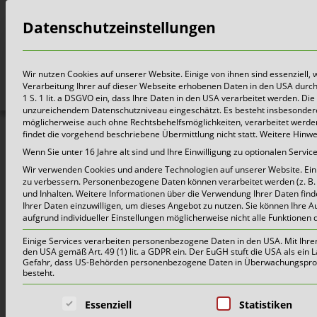
Datenschutzeinstellungen
Bürger
Wir nutzen Cookies auf unserer Website. Einige von ihnen sind essenziell,
Verarbeitung Ihrer auf dieser Webseite erhobenen Daten in den USA durch z.
1 S. 1 lit. a DSGVO ein, dass Ihre Daten in den USA verarbeitet werden. 
unzureichendem Datenschutzniveau eingeschätzt. Es besteht insbesondere
möglicherweise auch ohne Rechtsbehelfsmöglichkeiten, verarbeitet werden 
findet die vorgehend beschriebene Übermittlung nicht statt. Weitere Hinw
Ak
Wenn Sie unter 16 Jahre alt sind und Ihre Einwilligung zu optionalen Serv
Wir verwenden Cookies und andere Technologien auf unserer Website. Einig
zu verbessern.
Personenbezogene Daten können verarbeitet werden (z. B. I
und Inhalten.
Weitere Informationen über die Verwendung Ihrer Daten find
Ihrer Daten einzuwilligen, um dieses Angebot zu nutzen.
Sie können Ihre A
aufgrund individueller Einstellungen möglicherweise nicht alle Funktionen 
Herzlich willko
Einige Services verarbeiten personenbezogene Daten in den USA. Mit Ihrer E
den USA gemäß Art. 49 (1) lit. a GDPR ein. Der EuGH stuft die USA als ei
Gefahr, dass US-Behörden personenbezogene Daten in Überwachungsprogr
besteht.
3. August 2026 |
Aktuelles
Es folgt eine Liste der Service-Grup
Essenziell
Statistiken