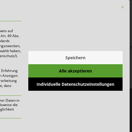
Mit die
Firmen
weis auf
Art. 49 Abs.
ndards
ungszwecken,
ewählt haben,
enschutz/).
Speichern
gen
Alle akzeptieren
e Erfahrung
on Anzeigen
erarbeitung
Individuelle Datenschutzeinstellungen
ie, dass
rer Daten in
lsweise die
lichkeit
werden kann. Die erste Service-Gruppe i