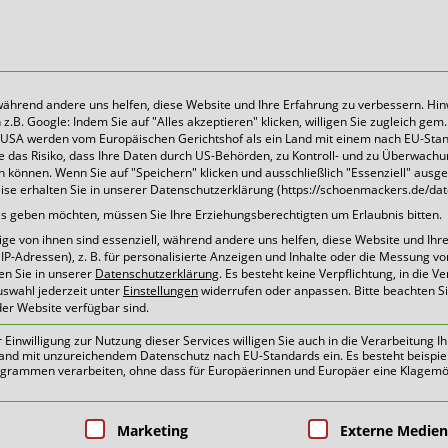
 während andere uns helfen, diese Website und Ihre Erfahrung zu verbessern. Hin
B. Google: Indem Sie auf "Alles akzeptieren" klicken, willigen Sie zugleich gem. 
Heute für morgen sorgen
Die USA werden vom Europäischen Gerichtshof als ein Land mit einem nach EU-Sta
 das Risiko, dass Ihre Daten durch US-Behörden, zu Kontroll- und zu Überwach
können. Wenn Sie auf "Speichern" klicken und ausschließlich "Essenziell" ausg
eise erhalten Sie in unserer Datenschutzerklärung (https://schoenmackers.de/dat
tuelles | Pressemitteilun
ices geben möchten, müssen Sie Ihre Erziehungsberechtigten um Erlaubnis bitten.
e von ihnen sind essenziell, während andere uns helfen, diese Website und Ihr
P-Adressen), z. B. für personalisierte Anzeigen und Inhalte oder die Messung v
en Sie in unserer
Datenschutzerklärung
.
Es besteht keine Verpflichtung, in die V
uswahl jederzeit unter
Einstellungen
widerrufen oder anpassen.
Bitte beachten S
der Website verfügbar sind.
mmen im Team Grün-Gelb!
inwilligung zur Nutzung dieser Services willigen Sie auch in die Verarbeitung Ih
n Land mit unzureichendem Datenschutz nach EU-Standards ein. Es besteht beispie
ammen verarbeiten, ohne dass für Europäerinnen und Europäer eine Klagemög
pen, für die eine Einwilligung erteilt 
Marketing
Externe Medien