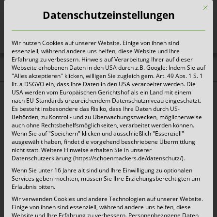
Mit d
Datenschutzeinstellungen
Wir nutzen Cookies auf unserer Website. Einige von ihnen sind
Heute für morgen sorgen
essenziell, während andere uns helfen, diese Website und Ihre
Erfahrung zu verbessern. Hinweis auf Verarbeitung Ihrer auf dieser
Webseite erhobenen Daten in den USA durch z.B. Google: Indem Sie auf
Aktuelles |
"Alles akzeptieren" klicken, willigen Sie zugleich gem. Art. 49 Abs. 1 S. 1
lit. a DSGVO ein, dass Ihre Daten in den USA verarbeitet werden. Die
Pressemitteilungen
USA werden vom Europäischen Gerichtshof als ein Land mit einem
nach EU-Standards unzureichendem Datenschutzniveau eingeschätzt.
Es besteht insbesondere das Risiko, dass Ihre Daten durch US-
Behörden, zu Kontroll- und zu Überwachungszwecken, möglicherweise
Das kommt in die Biotonne
auch ohne Rechtsbehelfsmöglichkeiten, verarbeitet werden können.
Wenn Sie auf "Speichern" klicken und ausschließlich "Essenziell"
ausgewählt haben, findet die vorgehend beschriebene Übermittlung
20. August 2020 |
Aktuelles
nicht statt. Weitere Hinweise erhalten Sie in unserer
Datenschutzerklärung (https://schoenmackers.de/datenschutz/).
Wenn Sie unter 16 Jahre alt sind und Ihre Einwilligung zu optionalen
Kempen/Neukirchen-Vluyn, 20. August 2020 –
Services geben möchten, müssen Sie Ihre Erziehungsberechtigten um
Erlaubnis bitten.
Schönmackers verteilt für die Biotonne in
Wir verwenden Cookies und andere Technologien auf unserer Website.
Neukirchen-Vluyn neue Aufkleber. Der Button
Einige von ihnen sind essenziell, während andere uns helfen, diese
Website und Ihre Erfahrung zu verbessern.
Personenbezogene Daten