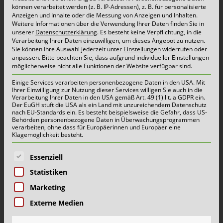
gibt Auskunft darüber, was in die Biotonne gehört
können verarbeitet werden (z. B. IP-Adressen), z. B. für personalisierte
Anzeigen und Inhalte oder die Messung von Anzeigen und Inhalten.
und was nicht. Grund für die Maßnahme: Die
Weitere Informationen über die Verwendung Ihrer Daten finden Sie in
unserer
Datenschutzerklärung
.
Es besteht keine Verpflichtung, in die
alten Aufkleber sind entweder unleserlich
Verarbeitung Ihrer Daten einzuwilligen, um dieses Angebot zu nutzen.
Sie können Ihre Auswahl jederzeit unter
Einstellungen
widerrufen oder
geworden oder abgerissen. Schönmackers-Teams
anpassen.
Bitte beachten Sie, dass aufgrund individueller Einstellungen
stecken die neuen Aufkleber im Anschluss an die
möglicherweise nicht alle Funktionen der Website verfügbar sind.
Tonnenleerung am Dienstag, 08. September
Einige Services verarbeiten personenbezogene Daten in den USA. Mit
Ihrer Einwilligung zur Nutzung dieser Services willigen Sie auch in die
(Reviere 1-4), […]
Verarbeitung Ihrer Daten in den USA gemäß Art. 49 (1) lit. a GDPR ein.
Der EuGH stuft die USA als ein Land mit unzureichendem Datenschutz
nach EU-Standards ein. Es besteht beispielsweise die Gefahr, dass US-
Behörden personenbezogene Daten in Überwachungsprogrammen
mehr lesen...
verarbeiten, ohne dass für Europäerinnen und Europäer eine
Klagemöglichkeit besteht.
Es folgt eine Liste der Service-Gruppen, für die eine E
Essenziell
Karrierestart bei Schönmackers
Statistiken
20. August 2020 |
Aktuelles
Marketing
Externe Medien
Kempen, 20. August 2020 -25 Azubis haben zum