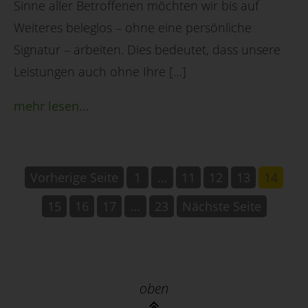
Sinne aller Betroffenen möchten wir bis auf
Weiteres beleglos – ohne eine persönliche
Signatur – arbeiten. Dies bedeutet, dass unsere
Leistungen auch ohne Ihre […]
mehr lesen...
Vorherige Seite
1
…
11
12
13
14
15
16
17
…
23
Nächste Seite
oben