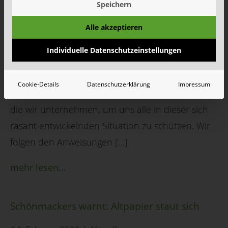
Speichern
Kempen 18.03.2020 Während unser Betrieb
überwiegend normal weiterläuft, stehen Ihre
Alle akzeptieren
Gesundheit und Sicherheit im Mittelpunkt jeder
Individuelle Datenschutzeinstellungen
Entscheidung. Es ist uns sehr wichtig, einen
Beitrag zur Reduzierung der Übertragung von
Cookie-Details
Datenschutzerklärung
Impressum
COVID-19 zu leisten. Hier sind einige der Schritte,
die wir unternehmen, um uns alle in dieser sich
rasant entwickelnden Situation zu schützen. Wir
folgen den Anweisungen […]
mehr lesen...
Schönmackers warnt: Altpapier staut sich