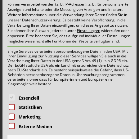
können verarbeitet werden (z. B. IP-Adressen), z. B. für personalisierte
Herausforderungen. Wir setzen alles daran, die
Anzeigen und Inhalte oder die Messung von Anzeigen und Inhalten.
Weitere Informationen über die Verwendung Ihrer Daten finden Sie in
Entsorgungssicherheit zu gewährleisten. Alle
unserer
Datenschutzerklärung
.
Es besteht keine Verpflichtung, in die
Verarbeitung Ihrer Daten einzuwilligen, um dieses Angebot zu nutzen.
Abfallbehälter werden zur Zeit an den regulären
Sie können Ihre Auswahl jederzeit unter
Einstellungen
widerrufen oder
anpassen.
Bitte beachten Sie, dass aufgrund individueller Einstellungen
Tagen geleert, teilweise fahren wir früher als
möglicherweise nicht alle Funktionen der Website verfügbar sind.
gewohnt. Unserer Mitarbeiter sind mit vollem
Einige Services verarbeiten personenbezogene Daten in den USA. Mit
Ihrer Einwilligung zur Nutzung dieser Services willigen Sie auch in die
Engagement dabei, die Dienstleistung
Verarbeitung Ihrer Daten in den USA gemäß Art. 49 (1) lit. a GDPR ein.
Der EuGH stuft die USA als ein Land mit unzureichendem Datenschutz
durchzuführen. Wir […]
nach EU-Standards ein. Es besteht beispielsweise die Gefahr, dass US-
Behörden personenbezogene Daten in Überwachungsprogrammen
verarbeiten, ohne dass für Europäerinnen und Europäer eine
mehr lesen...
Klagemöglichkeit besteht.
Es folgt eine Liste der Service-Gruppen, für die eine E
Essenziell
Statistiken
Geringe Auswirkungen auf die
Abfallentsorgung
Marketing
Externe Medien
17. März 2020 |
Aktuelles