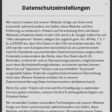
Mit d
Datenschutzeinstellungen
Wir nutzen Cookies auf unserer Website. Einige von ihnen sind
Heute für morgen sorgen
essenziell, während andere uns helfen, diese Website und Ihre
Erfahrung zu verbessern. Hinweis auf Verarbeitung Ihrer auf dieser
Webseite erhobenen Daten in den USA durch z.B. Google: Indem Sie auf
Aktuelles |
"Alles akzeptieren" klicken, willigen Sie zugleich gem. Art. 49 Abs. 1 S. 1
lit. a DSGVO ein, dass Ihre Daten in den USA verarbeitet werden. Die
Pressemitteilungen
USA werden vom Europäischen Gerichtshof als ein Land mit einem
nach EU-Standards unzureichendem Datenschutzniveau eingeschätzt.
Es besteht insbesondere das Risiko, dass Ihre Daten durch US-
Behörden, zu Kontroll- und zu Überwachungszwecken, möglicherweise
Corona: Aktuelle Hinweise zur
auch ohne Rechtsbehelfsmöglichkeiten, verarbeitet werden können.
Wenn Sie auf "Speichern" klicken und ausschließlich "Essenziell"
Abfallentsorgung
ausgewählt haben, findet die vorgehend beschriebene Übermittlung
nicht statt. Weitere Hinweise erhalten Sie in unserer
Datenschutzerklärung (https://schoenmackers.de/datenschutz/).
25. März 2020 |
Aktuelles
Wenn Sie unter 16 Jahre alt sind und Ihre Einwilligung zu optionalen
Services geben möchten, müssen Sie Ihre Erziehungsberechtigten um
Kempen, 25. März 2020 – Die aktuellen
Erlaubnis bitten.
Wir verwenden Cookies und andere Technologien auf unserer Website.
Entwicklungen rund um das Coronavirus stellen
Einige von ihnen sind essenziell, während andere uns helfen, diese
uns alle derzeit vor ganz neue
Website und Ihre Erfahrung zu verbessern.
Personenbezogene Daten