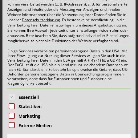
können verarbeitet werden (z. B. IP-Adressen), z. B. für personalisierte
Deutschland etablierte Entsorgungssystem für
Anzeigen und Inhalte oder die Messung von Anzeigen und Inhalten.
Weitere Informationen über die Verwendung Ihrer Daten finden Sie in
Leichtverpackungen kommt ab Anfang Januar
unserer
Datenschutzerklärung
.
Es besteht keine Verpflichtung, in die
Verarbeitung Ihrer Daten einzuwilligen, um dieses Angebot zu nutzen.
2019 in Schermbeck zum Einsatz.
Sie können Ihre Auswahl jederzeit unter
Einstellungen
widerrufen oder
anpassen.
Bitte beachten Sie, dass aufgrund individueller Einstellungen
Grundstückseigentümer können „Gelbe Tonnen“
möglicherweise nicht alle Funktionen der Website verfügbar sind.
ab dem 20.10.2018 bei dem Entsorger
Einige Services verarbeiten personenbezogene Daten in den USA. Mit
Ihrer Einwilligung zur Nutzung dieser Services willigen Sie auch in die
Schönmackers über die MüllALARM App, über
Verarbeitung Ihrer Daten in den USA gemäß Art. 49 (1) lit. a GDPR ein.
Der EuGH stuft die USA als ein Land mit unzureichendem Datenschutz
die Website www.schoenmackers.de oder
nach EU-Standards ein. Es besteht beispielsweise die Gefahr, dass US-
Behörden personenbezogene Daten in Überwachungsprogrammen
telefonisch unter der kostenfreien Service-
verarbeiten, ohne dass für Europäerinnen und Europäer eine
Klagemöglichkeit besteht.
Nummer 0800/88 84 373 beantragen. […]
Es folgt eine Liste der Service-Gruppen, für die eine E
Essenziell
mehr lesen...
Statistiken
Marketing
Übernahme des Containerdienstes Pöstges
Externe Medien
durch Schönmackers