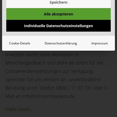
Speichern
18. Oktober 2018 |
Aktuelles
Alle akzeptieren
Zum Übergangsstichtag 01.10.2018 hat der
Individuelle Datenschutzeinstellungen
Entsorger Schönmackers die Aktivitäten des
Containerdienstes Pöstges in Mönchengladbach
Cookie-Details
Datenschutzerklärung
Impressum
übernommen. Der Entsorgungsfachbetrieb
erweitert damit seine Aktivitäten in
Mönchengladbach und steht ab sofort für die
Containerdienstleistungen zur Verfügung.
Sprechen Sie uns einfach an, unverbindliche
Beratung unter Telefon 0800 / 11 37 731 oder E-
Mail an info@schoenmackers.de.
mehr lesen...