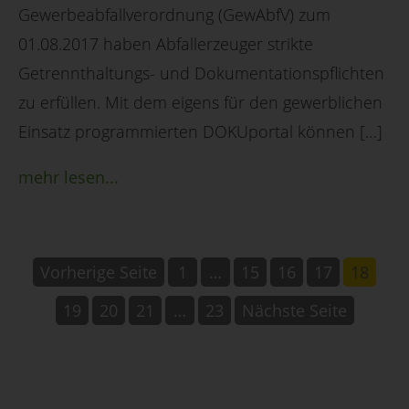
Gewerbeabfallverordnung (GewAbfV) zum
01.08.2017 haben Abfallerzeuger strikte
Getrennthaltungs- und Dokumentationspflichten
zu erfüllen. Mit dem eigens für den gewerblichen
Einsatz programmierten DOKUportal können […]
mehr lesen...
Vorherige Seite
1
…
15
16
17
18
19
20
21
…
23
Nächste Seite