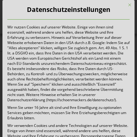
Mit d
Datenschutzeinstellungen
Wir nutzen Cookies auf unserer Website. Einige von ihnen sind
Heute für morgen sorgen
essenziell, während andere uns helfen, diese Website und Ihre
Erfahrung zu verbessern. Hinweis auf Verarbeitung Ihrer auf dieser
Webseite erhobenen Daten in den USA durch z.B. Google: Indem Sie auf
Aktuelles |
"Alles akzeptieren" klicken, willigen Sie zugleich gem. Art. 49 Abs. 1 S. 1
lit. a DSGVO ein, dass Ihre Daten in den USA verarbeitet werden. Die
Pressemitteilungen
USA werden vom Europäischen Gerichtshof als ein Land mit einem
nach EU-Standards unzureichendem Datenschutzniveau eingeschätzt.
Es besteht insbesondere das Risiko, dass Ihre Daten durch US-
Behörden, zu Kontroll- und zu Überwachungszwecken, möglicherweise
Schermbeck führt „Gelbe Tonnen“ ein.
auch ohne Rechtsbehelfsmöglichkeiten, verarbeitet werden können.
Wenn Sie auf "Speichern" klicken und ausschließlich "Essenziell"
Schermbecker Grundstückseigentümer
ausgewählt haben, findet die vorgehend beschriebene Übermittlung
müssen handeln
nicht statt. Weitere Hinweise erhalten Sie in unserer
Datenschutzerklärung (https://schoenmackers.de/datenschutz/).
Wenn Sie unter 16 Jahre alt sind und Ihre Einwilligung zu optionalen
19. Oktober 2018 |
Aktuelles
Services geben möchten, müssen Sie Ihre Erziehungsberechtigten um
Erlaubnis bitten.
Zum Jahreswechsel werden in der Kommune
Wir verwenden Cookies und andere Technologien auf unserer Website.
Einige von ihnen sind essenziell, während andere uns helfen, diese
Schermbeck „Gelbe Tonnen“ eingeführt. Das in
Website und Ihre Erfahrung zu verbessern.
Personenbezogene Daten